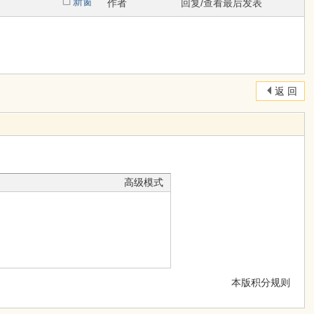
新窗
作者
回复/查看
最后发表
返 回
高级模式
本版积分规则