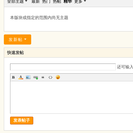
全部主题
最新
热门
热帖
精华
更多
【
官
本版块或指定的范围内尚无主题
方
】
发新帖
快速发帖
还可输
发表帖子