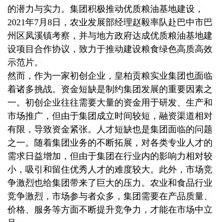
的潜力与实力。集团积极推动优质粮油基地建设，
2021年7月8日，农业发展部经理赵毅率队赴巴中市巴
州区凤溪镇考察，并与地方政府达成优质粮油基地建
设项目合作协议，致力于推动建设粮食绿色高质高效
示范片。
然而，作为一家初创企业，皇柏贡粮实业集团也面临
着诸多挑战。资金短缺是制约集团发展的重要因素之
一。初创企业往往需要大量的资金用于研发、生产和
市场推广，但由于集团成立时间较短，融资渠道相对
有限，导致资金紧张。人才短缺也是集团面临的问题
之一。随着集团业务的不断拓展，对各类专业人才的
需求日益增加，但由于集团在行业内的影响力相对较
小，吸引和留住优秀人才的难度较大。此外，市场竞
争激烈也给集团带来了巨大的压力。农业和食品行业
竞争激烈，市场参与者众多，集团需要在产品质量、
价格、服务等方面不断提升竞争力，才能在市场中立