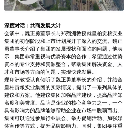
深度对话：共商发展大计
会谈中，魏正勇董事长与郑翔洲教授就皇柏贡粮实业
集团的初创阶段和上市计划展开了深入的交流。魏正
勇董事长介绍了集团的发展现状和面临的问题，他表
示，集团非常重视与优势资本的合作，希望通过优势
资本的专业支持和资源整合，帮助集团解决资金、人
才和市场等方面的问题，实现快速发展。
郑翔洲教授认真倾听了魏正勇董事长的介绍，并结合
皇柏贡粮实业集团的实际情况，提出了一系列具体的
建议和方案。他建议集团加强品牌建设，提高品牌知
名度和美誉度。品牌是企业的核心竞争力之一，一个
具有影响力的品牌能够帮助企业在市场中脱颖而出。
集团可以通过参加行业展会、举办促销活动、加强媒
体宣传等方式，提升品牌影响力。同时，集团要注重