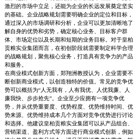
激烈的市场中立足，还能为企业的长远发展奠定坚实
的基础。企业战略规划需要明确企业的定位和目标，
通过深入的市场调研和分析，企业可以更加清晰地了
解自身的优势和劣势，确定核心业务、目标客户群
体、市场定位以及长期和短期的业务目标。对于皇柏
贡粮实业集团而言，在初创阶段就需要制定科学合理
的战略规划，聚焦核心业务，打造具有竞争力的产品
和服务。
在商业模式创新方面，郑翔洲教授认为，企业需要不
断创新商业模式，以创造独特的价值。常见的竞争优
势可以概括为“人无我有，人有我优、人优我廉、人
廉我快、步步抢先”。企业至少应拥有一项竞争优
势，并从优势重要度、优势程度、优势维持时间、优
势来源、优势维持成本几个方面对竞争优势进行讨论
和选择。他建议皇柏贡粮实业集团可以从产品组合、
营销渠道、盈利方式等方面进行商业模式创新，例如